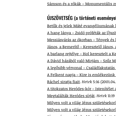
Sámson és a rókák – Monumentális zsi
ÚJSZÖVETSÉG (a történeti eseménye
Betűk és jelek Máté evangéliumának 
A hang lánya – Zsidó próféták az Újsz
Messiásvárás az ókorban – Tények és 
János, a Bemerítő – Keresztelő János,
A barlang rejtélye – Hol keresztelt a K
A Dávid házából való Mirjám – Szűz Má
A legősibb vérvonal – Családfakutatás 
A Felkent napja – Kire is emlékezünk
Ráchel siratja fiait
.
Hetek
5:16 (2001.04.
A titokzatos Heródes-kór – Istenítélet
Megtalálták Heródes sírját
.
Hetek
11:19
Milyen volt a világ Jézus születésekor
Milyen volt a világ Jézus születésekor