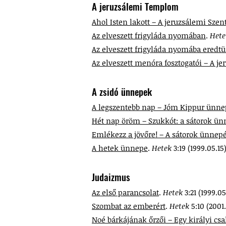
A jeruzsálemi Templom
Ahol Isten lakott – A jeruzsálemi Szen
Az elveszett frigyláda nyomában
.
Het
Az elveszett frigyláda nyomába eredtü
Az elveszett menóra fosztogatói – A j
A zsidó ünnepek
A legszentebb nap – Jóm Kippur ünne
Hét nap öröm – Szukkót: a sátorok ü
Emlékezz a jövőre! – A sátorok ünnep
A hetek ünnepe
.
Hetek
3:19 (1999.05.15)
Judaizmus
Az első parancsolat
.
Hetek
3:21 (1999.05
Szombat az emberért
.
Hetek
5:10 (2001.
Noé bárkájának őrzői – Egy királyi csa