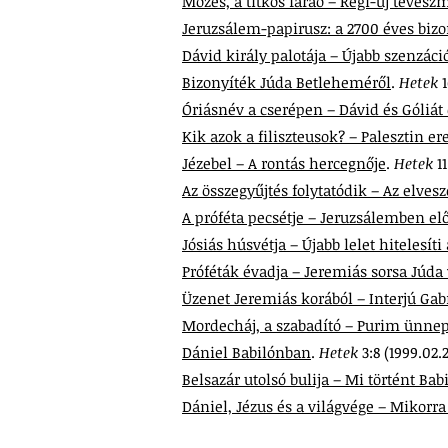
Mózes, a titkos fáraó – Régi-új téves
Jeruzsálem-papirusz: a 2700 éves bizon
Dávid király palotája – Újabb szenzác
Bizonyíték Júda Betleheméről
.
Hetek
Óriásnév a cserépen – Dávid és Góliát
Kik azok a filiszteusok? – Palesztin er
Jézebel – A rontás hercegnője
.
Hetek
1
Az összegyűjtés folytatódik – Az elves
A próféta pecsétje – Jeruzsálemben el
Jósiás húsvétja – Újabb lelet hitelesíti
Próféták évadja – Jeremiás sorsa Júda
Üzenet Jeremiás korából – Interjú Gabr
Mordecháj, a szabadító – Purim ünne
Dániel Babilónban
.
Hetek
3:8 (1999.02.2
Belsazár utolsó bulija – Mi történt Bab
Dániel, Jézus és a világvége – Mikorra