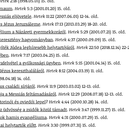
Hetek
2:18 (1998.05.01) 15. old.
ernaum
.
Hetek
5:3 (2001.01.20) 15. old.
ssiás eljövetele
.
Hetek
11:22 (2007.06.01) 12-14. old.
s Jézus Jeruzsáleme
.
Hetek
17:13 (2013.03.29) 18-20. old.
élium a Názáreti gyermekkoráról
.
Hetek
5:29 (2001.07.21) 15. old.
ai keresztény hagyományban
.
Hetek
4:37 (2000.09.09) 15. old.
yíték Júdea leghíresebb helytartójáról
.
Hetek
22:50 (2018.12.14) 22-
rében
.
Hetek
7:17 (2003.04.25) 15. old.
rafelvétel a gyilkossági ügyben
.
Hetek
5:15 (2001.04.14) 15. old.
ézus kereszthaláláról
.
Hetek
8:12 (2004.03.19) 11. old.
998.04.18) 14. old.
 családi sírjáról
.
Hetek
11:9 (2003.03.02) 12-13. old.
tája a Messiás feltámadásáról
.
Hetek
12:29 (2008.07.18) 12-13. old.
torinói és oviedói lepel
?
Hetek
4:44 (2000.10.28) 14. old.
 Az üdvösség a zsidók közül támadt
.
Hetek
3:47 (1999.11.27) 15. old.
arok hamis evangéliuma
.
Hetek
4:31 (2000.07.29) 15. old.
ai helytartók előtt
.
Hetek
3:30 (1999.07.31) 15. old.