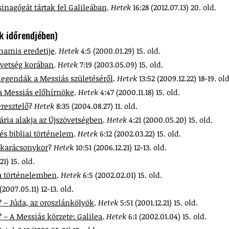
nagógát tártak fel Galileában
.
Hetek
16:28 (2012.07.13) 20. old.
k időrendjében)
hamis eredetije
.
Hetek
4:5 (2000.01.29) 15. old.
övetség korában
.
Hetek
7:19 (2003.05.09) 15. old.
legendák a Messiás születéséről
.
Hetek
13:52 (2009.12.22) 18-19. old
 a Messiás előhírnöke
.
Hetek
4:47 (2000.11.18) 15. old.
eresztelő
?
Hetek
8:35 (2004.08.27) 11. old.
ria alakja az Újszövetségben
.
Hetek
4:21 (2000.05.20) 15. old.
és bibliai történelem
.
Hetek
6:12 (2002.03.22) 15. old.
 karácsonykor
?
Hetek
10:51 (2006.12.21) 12-13. old.
21) 15. old.
 a történelemben
.
Hetek
6:5 (2002.02.01) 15. old.
 (2007.05.11) 12-13. old.
? – Júda, az oroszlánkölyök
.
Hetek
5:51 (2001.12.21) 15. old.
? – A Messiás körzete: Galilea
.
Hetek
6:1 (2002.01.04) 15. old.