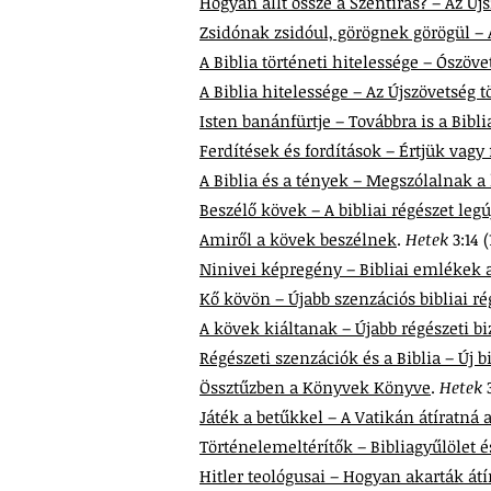
Hogyan állt össze a Szentírás? – Az Új
Zsidónak zsidóul, görögnek görögül – 
A Biblia történeti hitelessége – Ószöve
A Biblia hitelessége – Az Újszövetség t
Isten banánfürtje – Továbbra is a Bibli
Ferdítések és fordítások – Értjük vagy 
A Biblia és a tények – Megszólalnak a
Beszélő kövek – A bibliai régészet legú
Amiről a kövek beszélnek
.
Hetek
3:14 
Ninivei képregény – Bibliai emlékek
Kő kövön – Újabb szenzációs bibliai ré
A kövek kiáltanak – Újabb régészeti bi
Régészeti szenzációk és a Biblia – Új b
Össztűzben a Könyvek Könyve
.
Hetek
Játék a betűkkel – A Vatikán átíratná a
Történelemeltérítők – Bibliagyűlölet 
Hitler teológusai – Hogyan akarták átír