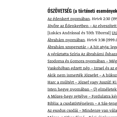
ÓSZÖVETSÉG (a történeti események
Az édenkert nyomában
.
Hetek
2:30 (19
Jövőre az Édenkertben – Az elveszítet
[Lukács Andrással és Tóth Tiborral]
Ut
Ábrahám nyomában
.
Hetek
3:38 (1999.
Ábrahám szupersztár – A hit atyja: le
A véráztatta Szíria Az ábrahámi őshaza
Szodoma és Gomora nyomában – Mégis 
Vaskohóban edzett nép – Izrael és az 
Akik nem ismerték Józsefet – A hük
Harc a múltért – József vagy Juszúf: Ki
Isten hegye nyomában – Új elméletek
A Mózes-hegy rejtélye – Fordulatra kés
Biblia: a csodatörténelem – A Sás-teng
Az exodus csodái – Mindenre van vál