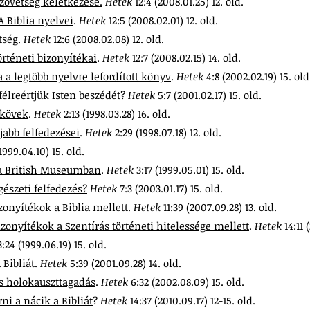
szövetség keletkezése.
Hetek
12:4 (2008.01.25) 12. old.
A Biblia nyelvei
.
Hetek
12:5 (2008.02.01) 12. old.
tség
.
Hetek
12:6 (2008.02.08) 12. old.
örténeti bizonyítékai
.
Hetek
12:7 (2008.02.15) 14. old.
a a legtöbb nyelvre lefordított könyv
.
Hetek
4:8 (2002.02.19) 15. old
félreértjük Isten beszédét?
Hetek
5:7 (2001.02.17) 15. old.
 kövek
.
Hetek
2:13 (1998.03.28) 16. old.
jabb felfedezései
.
Hetek
2:29 (1998.07.18) 12. old.
(1999.04.10) 15. old.
 a British Museumban
.
Hetek
3:17 (1999.05.01) 15. old.
gészeti felfedezés?
Hetek
7:3 (2003.01.17) 15. old.
zonyítékok a Biblia mellett
.
Hetek
11:39 (2007.09.28) 13. old.
izonyítékok a Szentírás történeti hitelessége mellett
.
Hetek
14:11 
3:24 (1999.06.19) 15. old.
 Bibliát
.
Hetek
5:39 (2001.09.28) 14. old.
és holokauszttagadás
.
Hetek
6:32 (2002.08.09) 15. old.
ni a nácik a Bibliát
?
Hetek
14:37 (2010.09.17) 12-15. old.