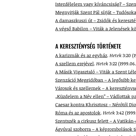
Istenfélelem vagy kíváncsiság? – Szen
Megnyitják Szent Pál sírját – Tudóso
A damaszkuszi út – Zsidók és kereszté
A végső Babilon – Viták a Jelenések k
A KERESZTÉNYSÉG TÖRTÉNETE
A karizmák és az egyház
.
Hetek
3:20 (1
A szellem erejével
.
Hetek
3:22 (1999.06.
A Másik Vigasztaló – Viták a Szent Lél
Szenzáció Meggidóban – A legősibb k
Városok és szellemek – A kereszténysé
„Küzdelem a Név ellen” – Vádlottak p
Caesar kontra Khrisztosz – Nérótól Dio
Róma és az apostolok
.
Hetek
3:42 (1999.
Szentszék a cirkusz felett – A Vatikán
Ágyúval szoborra – A képrombolások t