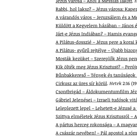
Jézus városa – Ahol a Messiás lakott
.
Rabbi, hol laksz? – Jézus városa: Kap
A várandós város – Jeruzsálem és a Me
Küldött a Kegyelem házában – János é
Járt-e Jézus Indiában? – Hamis evang
A Pilátus-dosszié – Jézus pere a kor
A Pilátus- gyűrű rejtélye – Újabb bizon
Mosták kezüket – Szereplők Jézus pe
Kik ölték meg Jézus Krisztust? – Perúj
Bűnbakkereső – Tények és tanúságok J
Cirkusz az üres sír körül
.
Hetek
2:16 (1
Csontbrigád – Áldokumentumfilm Jézus
Gábriel Jelenései – Izraeli tudósok vi
Leleplezett lepel – Lehetett-e Jézusé a 
Szittya elméletek Jézus Krisztusról –
A pártus herceg rokonsága – A magy
A császár nevében! – Pál apostol a róm