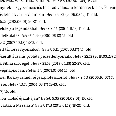
zmék Mózes származásáról
.
Hetek
4:45 (2000.11.04) 14. old.
yíték – Egy szenzációs lelet ad választ a kérdésre: kié az ősi vár
iós leletek Jeruzsálemben
.
Hetek
9:32 (2005.08.12) 11. old.
16:22 (2012.06.01) 20-21. old.
 előlép a legendákból
.
Hetek
9:46 (2005.11.18) 11. old.
edetkutatás
.
Hetek
4:33 (2000.08.12) 15. old.
1:42 (2007.10.18) 12-13. old.
zett tíz törzs nyomában
.
Hetek
5:11 (2001.03.17) 14. old.
őkerült Ézsaiás próféta pecsétlenyomata
.
Hetek
22:12 (2018.03.23) 
 a Biblia szövegét
.
Hetek
23:16 (2019.04.18) 22-27. old.
 végnapjaiban
.
Hetek
5:1 (2001.01.06) 15. old.
iel Barkay izraeli régészprofesszorral
.
Hetek
9:40 (2005.10.07) 11.
pére
.
Hetek
10:11 (2006.03.17) 12-13. old.
7) 16. old.
ilón utolsó éjszakáján
?
Hetek
5:35 (2001.09.01) 15. old.
 várták a Messiást
?
Hetek
17:3 (2013.01.18) 18-20. old.