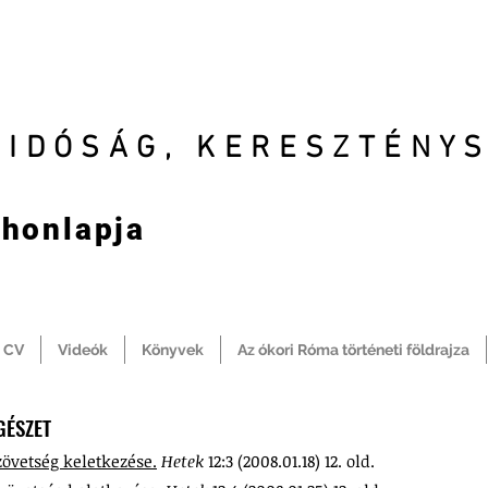
SIDÓSÁG, KERESZTÉNY
 honlapja
CV
Videók
Könyvek
Az ókori Róma történeti földrajza
GÉSZET
zövetség keletkezése.
Hetek
12:3 (2008.01.18) 12. old.