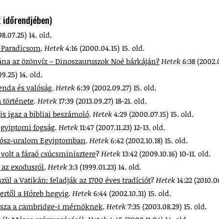
 időrendjében)
98.07.25) 14. old.
t Paradicsom
.
Hetek
4:16 (2000.04.15) 15. old.
ána az özönvíz – Dinoszauruszok Noé bárkáján?
Hetek
6:38 (2002.
09.25) 14. old.
genda és valóság
.
Hetek
6:39 (2002.09.27) 15. old.
 története
.
Hetek
17:39 (2013.09.27) 18-21. old.
igaz a bibliai beszámoló
.
Hetek
4:29 (2000.07.15) 15. old.
egyiptomi fogság
.
Hetek
11:47 (2007.11.23) 12-13. old.
szósz-uralom Egyiptomban
.
Hetek
6:42 (2002.10.18) 15. old.
 volt a fáraó csúcsminisztere
?
Hetek
13:42 (2009.10.16) 10-11. old.
 az exodusról
.
Hetek
3:3 (1999.01.23) 14. old.
zül a Vatikán: feladják az 1700 éves tradíciót
?
Hetek
14:22 (2010.0
ertől a Hóreb hegyig
.
Hetek
6:44 (2002.10.31) 15. old.
asza a cambridge-i mérnöknek
.
Hetek
7:35 (2003.08.29) 15. old.