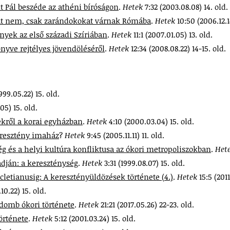
t Pál beszéde az athéni bíróságon
.
Hetek
7:32 (2003.08.08) 14. old.
kat nem, csak zarándokokat várnak Rómába
.
Hetek
10:50 (2006.12.1
nyek az első századi Szíriában
.
Hetek
11:1 (2007.01.05) 13. old.
önyve rejtélyes jövendöléséről
.
Hetek
12:34 (2008.08.22) 14-15. old.
999.05.22) 15. old.
05) 15. old.
ekről a korai egyházban
.
Hetek
4:10 (2000.03.04) 15. old.
eresztény imaház
?
Hetek
9:45 (2005.11.11) 11. old.
g és a helyi kultúra konfliktusa az ókori metropoliszokban
.
Het
adján: a kereszténység
.
Hetek
3:31 (1999.08.07) 15. old.
cletianusig: A keresztényüldözések története (4.)
.
Hetek
15:5 (201
10.22) 15. old.
-domb ókori története
.
Hetek
21:21 (2017.05.26) 22-23. old.
örténete
.
Hetek
5:12 (2001.03.24) 15. old.