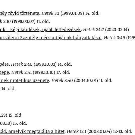
tély rövid története
.
Hetek
3:1 (1999.01.09) 14. old.
ek
2:10 (1998.03.07) 11. old.
nk ‒ Régi kérdések, újabb felfedezések
.
Hetek
24:7 (2020.02.14)
eruzsálemi Szentély mécstartójának hányattatásai
.
Hetek
3:49 (1999
pére
.
Hetek
2:40 (1998.10.03) 14. old.
nnepe
.
Hetek
2:41 (1998.10.10) 17. old.
ének profetikus üzenete
.
Hetek
8:40 (2004.10.01) 11. old.
 14. old.
.29) 15. old.
03.10) 15. old.
lád, amelyik megtalálta a hitet
.
Hetek
12:1 (2008.01.04) 12-13. old.