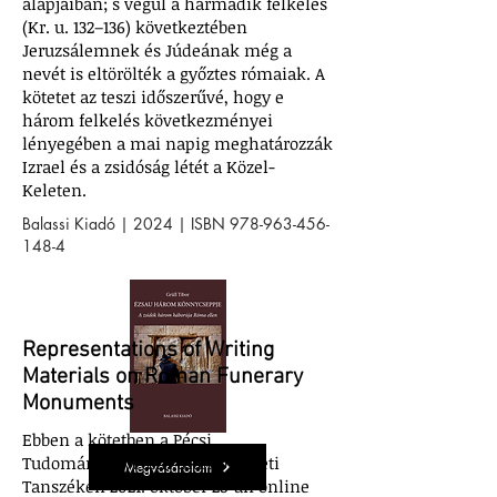
alapjaiban; s végül a harmadik felkelés
(Kr. u. 132–136) következtében
Jeruzsálemnek és Júdeának még a
nevét is eltörölték a győztes rómaiak. A
kötetet az teszi időszerűvé, hogy e
három felkelés következményei
lényegében a mai napig meghatározzák
Izrael és a zsidóság létét a Közel-
Keleten.
Balassi Kiadó | 2024 | ISBN
978-963-456-
148-4
Representations of Writing
Materials on Roman Funerary
Monuments
Ebben a kötetben a Pécsi
Tudományegyetem Ókortörténeti
Megvásárolom
Tanszékén 2021. október 28-án online