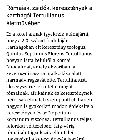
Rómaiak, zsidók, keresztények a
karthágói Tertullianus
életművében
Ez a kötet annak igyekszik utánajárni,
hogy a 2-3. század fordulóján
Karthágóban élt keresztény teológus,
Quintus Septimius Florens Tertullianus
hogyan látta belülről a Római
Birodalmat, amely ekkoriban, a
Severus-dinasztia uralkodása alatt
harmadvirágzását élte. Tertullianust,
aki egyszerre tekintette magát
rómainak, afrikainak és kereszténynek,
nemcsak elméleti szempontból, hanem
nagyon is gyakorlati módon érdekelte a
keresztények és az Imperium
Romanum viszonya. Tertullianus teljes
retorikai vértezetben, ízig-vérig
rómaiként igyekszik ellenfeleit
meggyőzni a kereszténység igazáról,