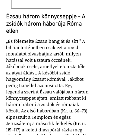
Ézsau három könnycseppje - A
zsidók három háborúja Róma
ellen
„És fölemelte Ézsau hangját és sírt.” A
bibliai történetben csak ezt a rövid
mondatot olvashatjuk arról, milyen
hatással volt Ézsaura öccsének,
Jákóbnak csele, amellyel elorozta tőle
az atyai áldást. A későbbi zsidó
hagyomány Ézsaut Rómával, Jákóbot
pedig Izraellel azonosította. Egy
legenda szerint Ézsau valójában három
könnycseppet ejtett: emiatt robbant ki
három háború a zsidók és rómaiak
között. Az első háborúban (Kr. u. 66–73)
elpusztult a Templom és egész
Jeruzsálem; a második felkelés (Kr. u.
115–117) a keleti diaszpórát rázta meg