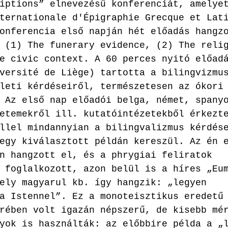
iptions” elnevezésű konferenciát, amelye
ternationale d'Épigraphie Grecque et Lat
onferencia első napján hét előadás hangz
 (1) The funerary evidence, (2) The reli
e civic context. A 60 perces nyitó előad
versité de Liège) tartotta a bilingvizmu
leti kérdéseiről, természetesen az ókori
 Az első nap előadói belga, német, spany
etemekről ill. kutatóintézetekből érkezt
llel mindannyian a bilingvalizmus kérdés
egy kiválasztott példán kereszül. Az én 
n hangzott el, és a phrygiai feliratok 
 foglalkozott, azon belül is a híres „Eu
ely magyarul kb. így hangzik: „legyen 
a Istennel”. Ez a monoteisztikus eredetű
rében volt igazán népszerű, de kisebb mé
yok is használták: az előbbire példa a „