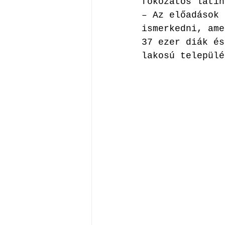
fokozatos latin
– Az előadások 
ismerkedni, ame
37 ezer diák és
lakosú települé