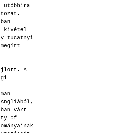
z utóbbira 
ltozat. 
dban 
k kivétel 
gy tucatnyi 
 megírt 
 
ajlott. A 
ági 
e 
oman 
 Angliából, 
bban várt 
ity of 
tományainak 