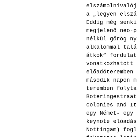
elszámolnivalój
a „legyen elszá
Eddig még senki
megjelenő neo-p
nélkül görög ny
alkalommal talá
átkok” fordulat
vonatkozhatott 
előadóteremben 
második napon m
teremben folyta
Boteringestraat
colonies and It
egy Német- egy 
keynote előadás
Nottingam) fogl