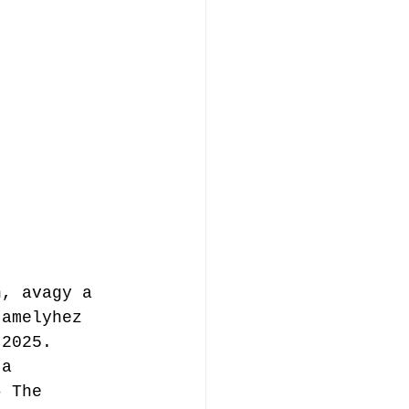
n, avagy a 
 amelyhez 
 2025. 
 a 
– The 