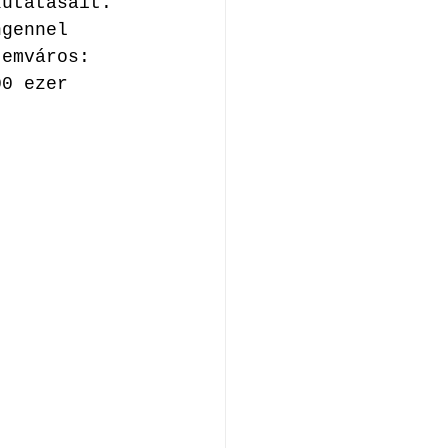
kutatásait. 
ngennel 
temváros: 
00 ezer 