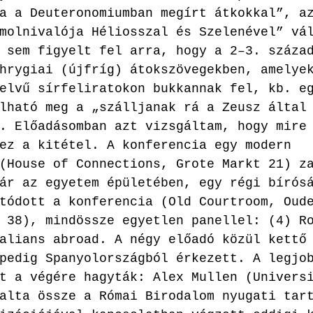
a a Deuteronomiumban megírt átkokkal”, a
molnivalója Héliosszal és Szelenével” vá
 sem figyelt fel arra, hogy a 2–3. száza
hrygiai (újfríg) átokszövegekben, amelye
elvű sírfeliratokon bukkannak fel, kb. e
lható meg a „szálljanak rá a Zeusz által
. Előadásomban azt vizsgáltam, hogy mire
ez a kitétel. A konferencia egy modern 
(House of Connections, Grote Markt 21) z
ár az egyetem épületében, egy régi bírós
tódott a konferencia (Old Courtroom, Oud
 38), mindössze egyetlen panellel: (4) R
alians abroad. A négy előadó közül kettő
pedig Spanyolországból érkezett. A legjo
t a végére hagyták: Alex Mullen (Univers
alta össze a Római Birodalom nyugati tar