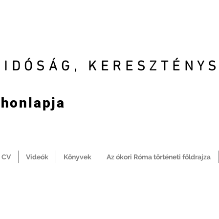
SIDÓSÁG, KERESZTÉNY
 honlapja
CV
Videók
Könyvek
Az ókori Róma történeti földrajza