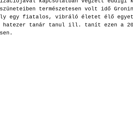
izációjával kapcsolatban végzett eddigi 
szüneteiben természetesen volt idő Groni
ly egy fiatalos, vibráló életet élő egye
 hatezer tanár tanul ill. tanít ezen a 2
sen.