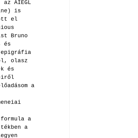
t az AIEGL 
ine) is 
ott el 
gious 
ást Bruno 
s és 
 epigráfia 
ol, olasz 
ek és 
eiről 
előadásom a 
meneiai 
 formula a 
rtékben a 
legyen 